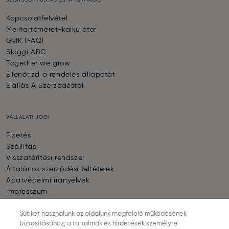
SEGÍTSÉGNYÚJTÁS ÉS INFORMÁCIÓ
Kapcsolatfelvétel
Melltartóméret-kalkulátor
GyIK (FAQ)
Sloggi ABC
Together we grow
Ellenőrizd a rendelés állapotát
Elállás A Szerződéstől
VÁLLALATI JOGI
Fizetés
Szállítás
Visszatérítési rendszer
Általános szerződési feltételek
Adatvédelmi irányelvek
Impresszum
Sütik beállítása
Sütiket használunk az oldalunk megfelelő működésének
biztosításához, a tartalmak és hirdetések személyre