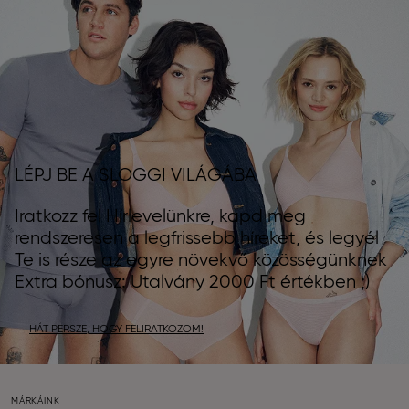
LÉPJ BE A SLOGGI VILÁGÁBA
Iratkozz fel Hírlevelünkre, kapd meg
rendszeresen a legfrissebb híreket, és legyél
Te is része az egyre növekvő közösségünknek
Extra bónusz: Utalvány 2000 Ft értékben ;)
HÁT PERSZE, HOGY FELIRATKOZOM!
MÁRKÁINK