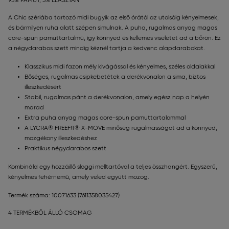
95% PAMUT, 5% ELASZTÁN
A Chic szériába tartozó midi bugyik az első órától az utolsóig kényelmesek,
és bármilyen ruha alatt szépen simulnak. A puha, rugalmas anyag magas
core-spun pamuttartalmú, így könnyed és kellemes viseletet ad a bőrön. Ez
a négydarabos szett mindig kéznél tartja a kedvenc alapdarabokat.
Klasszikus midi fazon mély kivágással és kényelmes, széles oldalakkal
Bőséges, rugalmas csipkebetétek a derékvonalon a sima, biztos
illeszkedésért
Stabil, rugalmas pánt a derékvonalon, amely egész nap a helyén
marad
Extra puha anyag magas core-spun pamuttartalommal
A LYCRA® FREEF!T® X-MOVE minőség rugalmasságot ad a könnyed,
mozgékony illeszkedéshez
Praktikus négydarabos szett
Kombináld egy hozzáillő sloggi melltartóval a teljes összhangért. Egyszerű,
kényelmes fehérnemű, amely veled együtt mozog.
Termék száma: 10071633
(7611358035427)
4 TERMÉKBŐL ÁLLÓ CSOMAG