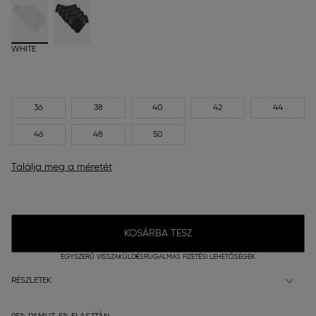
WHITE
36
38
40
42
44
46
48
50
Találja meg a méretét
KOSÁRBA TESZ
EGYSZERŰ VISSZAKÜLDÉS
RUGALMAS FIZETÉSI LEHETŐSÉGEK
RÉSZLETEK