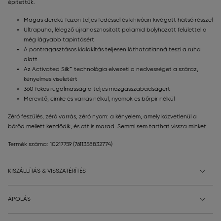
építettük.
Magas derekú fazon teljes fedéssel és kihívóan kivágott hátsó résszel
Ultrapuha, lélegző újrahasznosított poliamid bolyhozott felülettel a
még lágyabb tapintásért
A pontragasztásos kialakítás teljesen láthatatlanná teszi a ruha
alatt
Az Activated Silk™ technológia elvezeti a nedvességet a száraz,
kényelmes viseletért
360 fokos rugalmasság a teljes mozgásszabadságért
Merevítő, címke és varrás nélkül, nyomok és bőrpír nélkül
Zéró feszülés, zéró varrás, zéró nyom: a kényelem, amely közvetlenül a
bőröd mellett kezdődik, és ott is marad. Semmi sem tarthat vissza minket.
Termék száma: 10217759
(7611358832774)
KISZÁLLÍTÁS & VISSZATÉRÍTÉS
ÁPOLÁS