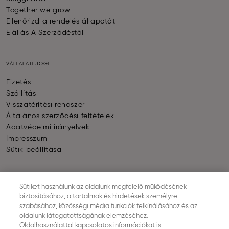
Together we grow
Ellenőrizd a rendelés állapotát
Elállás A Szerződéstől
VÁLLALATI JOGI
Fizetés
Szállítás
Visszatérítési rendszer
Általános szerződési feltételek
Adatvédelmi irányelvek
Impresszum
Sütik beállítása
FIZETÉS
Sütiket használunk az oldalunk megfelelő működésének
biztosításához, a tartalmak és hirdetések személyre
szabásához, közösségi média funkciók felkínálásához és az
oldalunk látogatottságának elemzéséhez.
Oldalhasználattal kapcsolatos információkat is