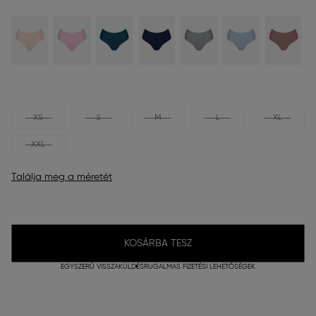
XS
S
M
L
XL
XXL
Találja meg a méretét
KOSÁRBA TESZ
EGYSZERŰ VISSZAKÜLDÉS
RUGALMAS FIZETÉSI LEHETŐSÉGEK