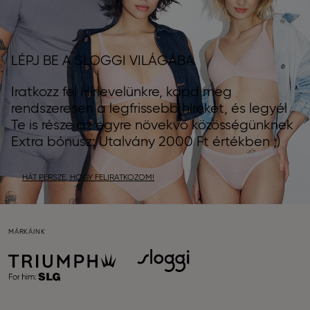
LÉPJ BE A SLOGGI VILÁGÁBA
Iratkozz fel Hírlevelünkre, kapd meg
rendszeresen a legfrissebb híreket, és legyél
Te is része az egyre növekvő közösségünknek
Extra bónusz: Utalvány 2000 Ft értékben ;)
HÁT PERSZE, HOGY FELIRATKOZOM!
MÁRKÁINK