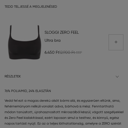
TEDD TELJESSÉ A MEGJELENÉSED
SLOGGI ZERO FEEL
Ultra bra
6.450 Ft
12.900 Ft
RÉSZLETEK
76% POLIAMID, 24% ELASZTÁN
Vedd fel ezt a magas derekú alsót bármi alá, és egyszerűen eltűnik, sima,
fehérneműnyom nélküli vonalat adva, bárhová is mész. Fenntartható
módon tanúsított, újrahasznosított mikroszálból készül, vágott szegélyekkel
és Zero Feel kialakítással, ezért laposan simul a testhez, és könnyű, egész
napos tartást nyújt. Ez az a teljes láthatatlanság, amelyre a ZERO szériát