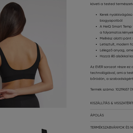
követi a tested természet
Kerek nyakkivágású 
biogyapotból
A HeiQ Smart Temp 
a folyamatos kénye
Mellrész alatti pánt 
Letisztult, modern f
Lélegző anyag, amel
Hozzá illő alsókkal 
Az EVER sorozat része ez a
technológiával, ami a test
bőrödön, a szabadságért
Termék száma: 10219657
(
KISZÁLLÍTÁS & VISSZATÉRÍ
ÁPOLÁS
TERMÉKSZABVÁNYOK ÉS