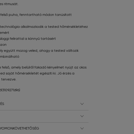
es ritmusát.
felső puha, fenntartható módon tanúsított
technológia alkalmazkodik a tested hőmérsékletéhez
lemért
sloggi felirattal a könnyű tartásért
azon
y együtt mozog veled, ahogy a tested változik
kombinálható
 felső, amely belülről fakadó kényelmet nyújt az okos
ed saját hőmérsékletét egészíti ki. Jó érzés a
 tervezve.
7613109271696)
TÉS
 NYOMONKÖVETHETŐSÉG