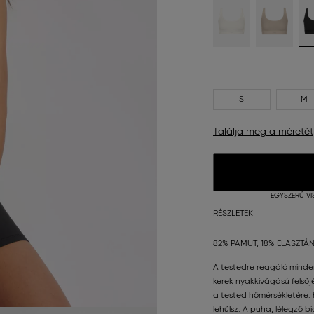
S
M
Találja meg a méretét
EGYSZERŰ VI
RÉSZLETEK
82% PAMUT, 18% ELASZTÁ
A testedre reagáló minde
kerek nyakkivágású felső
a tested hőmérsékletére: h
lehűlsz. A puha, lélegző 