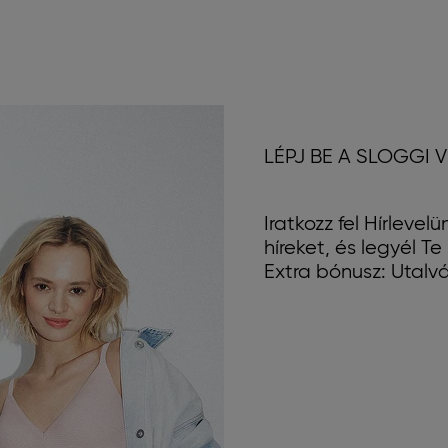
LÉPJ BE A SLOGGI 
Iratkozz fel Hírleve
híreket, és legyél T
Extra bónusz: Utalv