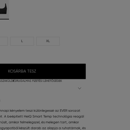
L
XL
KOSÁRBA TESZ
SSZAKÜLDÉS
RUGALMAS FIZETÉSI LEHETŐSÉGEK
N
nnapi kényelem teszi különlegessé az EVER sorozat
jét. A beépített HeiQ Smart Temp technológia reagál
űsít, amikor felmelegszel, és melegen tart, amikor
biogyapotból készült darab az alapja a ruhatárnak, és