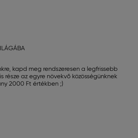
VILÁGÁBA
lünkre, kapd meg rendszeresen a legfrissebb
e is része az egyre növekvő közösségünknek
ány 2000 Ft értékben ;)