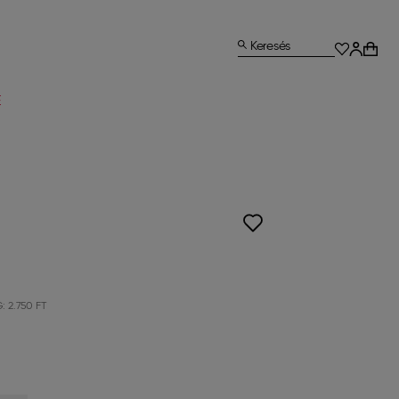
Keresés
E
G:
2.750 FT