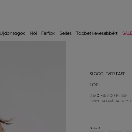
Újdonságok
Női
Férfiak
Series
Többet kevesebbért
SAL
SLOGGI EVER EASE
TOP
2.750 Ft
5.500 Ft
ENNYIT TAKARÍTHATSZ ME
BLACK