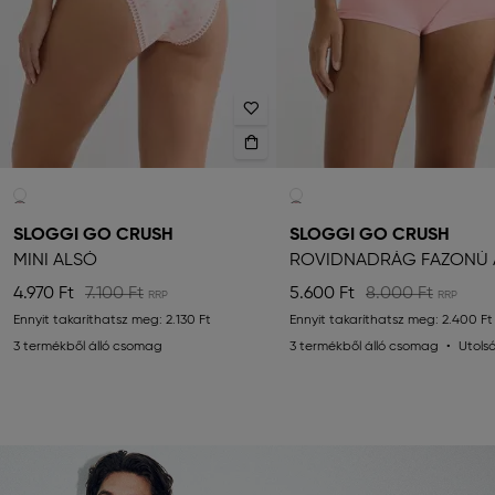
SLOGGI GO CRUSH
SLOGGI GO CRUSH
MINI ALSÓ
RÖVIDNADRÁG FAZONÚ 
4.970 Ft
7.100 Ft
5.600 Ft
8.000 Ft
Ennyit takaríthatsz meg:
2.130 Ft
Ennyit takaríthatsz meg:
2.400 Ft
3 termékből álló csomag
3 termékből álló csomag
Utols