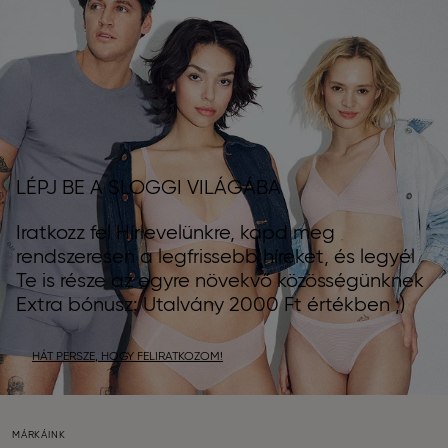
LÉPJ BE A SLOGGI VILÁGÁBA
Iratkozz fel Hírlevelünkre, kapd meg
rendszeresen a legfrissebb híreket, és legyél
Te is része az egyre növekvő közösségünknek
Extra bónusz: Utalvány 2000 Ft értékben ;)
HÁT PERSZE, HOGY FELIRATKOZOM!
MÁRKÁINK