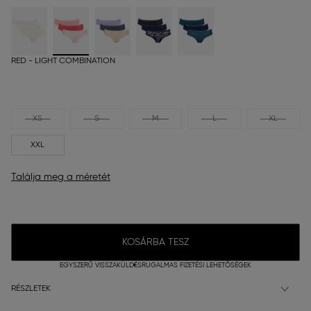
RED - LIGHT COMBINATION
XS
S
M
L
XL
XXL
Találja meg a méretét
KOSÁRBA TESZ
EGYSZERŰ VISSZAKÜLDÉS
RUGALMAS FIZETÉSI LEHETŐSÉGEK
RÉSZLETEK