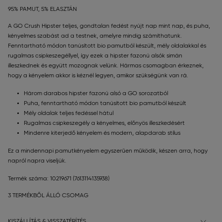
95% PAMUT, 5% ELASZTÁN
A GO Crush Hipster teljes, gondtalan fedést nyújt nap mint nap, és puha,
kényelmes szabást ad a testnek, amelyre mindig számíthatunk.
Fenntartható módon tanúsított bio pamutból készült, mély oldalakkal és
rugalmas csipkeszegéllyel, így ezek a hipster fazonú alsók simán
illeszkednek és együtt mozognak velünk. Hármas csomagban érkeznek,
hogy a kényelem akkor is kéznél legyen, amikor szükségünk van rá.
Három darabos hipster fazonú alsó a GO sorozatból
Puha, fenntartható módon tanúsított bio pamutból készült
Mély oldalak teljes fedéssel hátul
Rugalmas csipkeszegély a kényelmes, előnyös illeszkedésért
Mindenre kiterjedő kényelem és modern, alapdarab stílus
Ez a mindennapi pamutkényelem egyszerűen működik, készen arra, hogy
napról napra viseljük.
Termék száma: 10219671
(7613114135938)
3 TERMÉKBŐL ÁLLÓ CSOMAG
KISZÁLLÍTÁS & VISSZATÉRÍTÉS