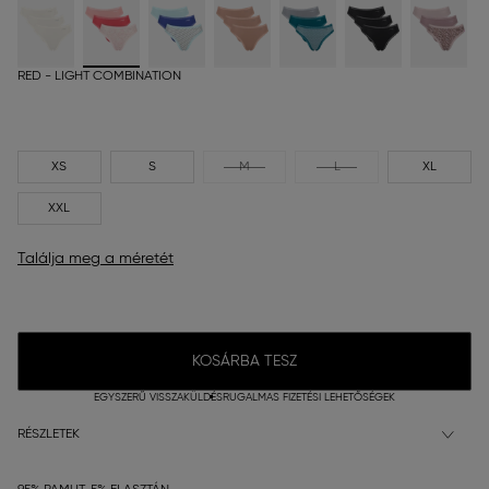
RED - LIGHT COMBINATION
XS
S
M
L
XL
XXL
Találja meg a méretét
KOSÁRBA TESZ
EGYSZERŰ VISSZAKÜLDÉS
RUGALMAS FIZETÉSI LEHETŐSÉGEK
RÉSZLETEK