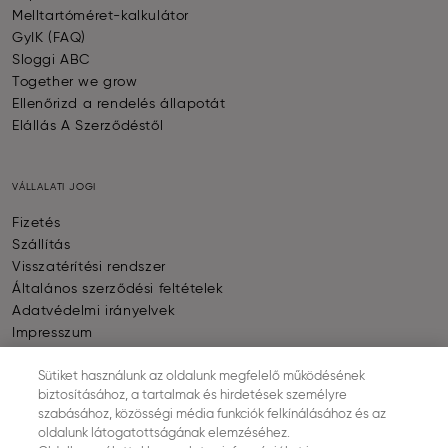
Melltartóméret-kalkulátor
GyIK (FAQ)
Sloggi ABC
Together we grow
Ellenőrizd a rendelés állapotát
Elállás A Szerződéstől
VÁLLALATI JOGI
Fizetés
Szállítás
Visszatérítési rendszer
Általános szerződési feltételek
Adatvédelmi irányelvek
Impresszum
Sütik beállítása
Sütiket használunk az oldalunk megfelelő működésének
biztosításához, a tartalmak és hirdetések személyre
szabásához, közösségi média funkciók felkínálásához és az
FIZETÉS
oldalunk látogatottságának elemzéséhez.