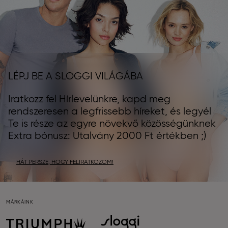
LÉPJ BE A SLOGGI VILÁGÁBA
Iratkozz fel Hírlevelünkre, kapd meg
rendszeresen a legfrissebb híreket, és legyél
Te is része az egyre növekvő közösségünknek
Extra bónusz: Utalvány 2000 Ft értékben ;)
HÁT PERSZE, HOGY FELIRATKOZOM!
MÁRKÁINK