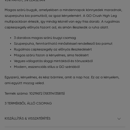
95% PAMUT, 5% ELASZTÁN
Magas szárú bugyik, amelyekben a mindennapok könnyedek maradnak,
szuperpuha bio pamutból, az igazi kényelemért. A GO Crush High Leg
multipackban érkezik, így mindig kéznél van egy friss darab. A rugalmas
csipkeszegély előnyös fazont ad, és simán illeszkedik a ruha alatt.
3 darabos magas szárú bugyi csomag
Szuperpuha, fenntartható minősítéssel rendelkező bio pamut
Rugalmas csipkeszegély az előnyös illeszkedésért
Magas szárú fazon a kényelmes, sima fedésért
Vegyes válogatás sloggi mintákból és tónusokból
Modern, esszenciális stílus a GO szériából
Egyszerű, kényelmes, és kész bármire, amit a nap hoz. Ez az a kényelem,
ami együtt mozog veled.
Termék száma: 10219672
(7613114135815)
3 TERMÉKBŐL ÁLLÓ CSOMAG
KISZÁLLÍTÁS & VISSZATÉRÍTÉS