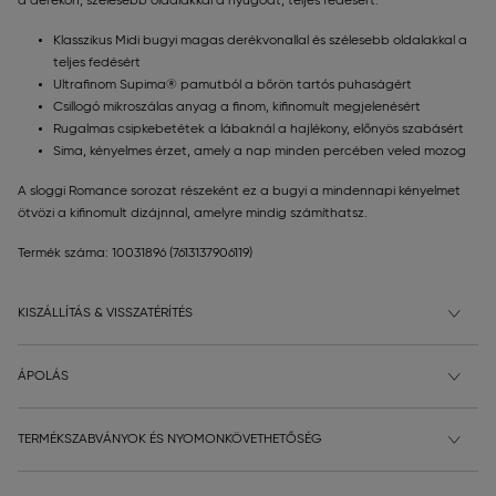
a derékon, szélesebb oldalakkal a nyugodt, teljes fedésért.
Klasszikus Midi bugyi magas derékvonallal és szélesebb oldalakkal a
teljes fedésért
Ultrafinom Supima® pamutból a bőrön tartós puhaságért
Csillogó mikroszálas anyag a finom, kifinomult megjelenésért
Rugalmas csipkebetétek a lábaknál a hajlékony, előnyös szabásért
Sima, kényelmes érzet, amely a nap minden percében veled mozog
A sloggi Romance sorozat részeként ez a bugyi a mindennapi kényelmet
ötvözi a kifinomult dizájnnal, amelyre mindig számíthatsz.
Termék száma: 10031896
(7613137906119)
KISZÁLLÍTÁS & VISSZATÉRÍTÉS
ÁPOLÁS
TERMÉKSZABVÁNYOK ÉS NYOMONKÖVETHETŐSÉG