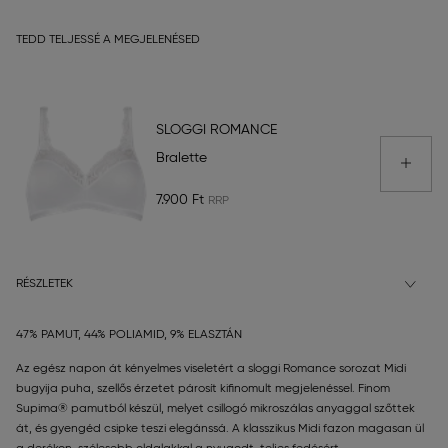
TEDD TELJESSÉ A MEGJELENÉSED
SLOGGI ROMANCE
Bralette
7.900 Ft
RÉSZLETEK
47% PAMUT, 44% POLIAMID, 9% ELASZTÁN
Az egész napon át kényelmes viseletért a sloggi Romance sorozat Midi
bugyija puha, szellős érzetet párosít kifinomult megjelenéssel. Finom
Supima® pamutból készül, melyet csillogó mikroszálas anyaggal szőttek
át, és gyengéd csipke teszi elegánssá. A klasszikus Midi fazon magasan ül