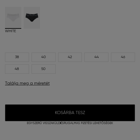
WHITE
38
40
42
44
46
48
50
Találja meg a méretét
KOSÁRBA TESZ
EGYSZERŰ VISSZAKÜLDÉS
RUGALMAS FIZETÉSI LEHETŐSÉGEK