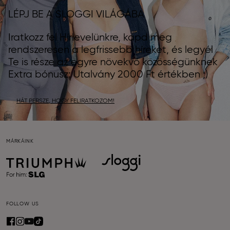
LÉPJ BE A SLOGGI VILÁGÁBA
Iratkozz fel Hírlevelünkre, kapd meg
rendszeresen a legfrissebb híreket, és legyél
Te is része az egyre növekvő közösségünknek
Extra bónusz: Utalvány 2000 Ft értékben ;)
HÁT PERSZE, HOGY FELIRATKOZOM!
MÁRKÁINK
FOLLOW US