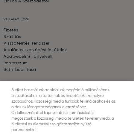
Elállás A Szerződéstől
VÁLLALATI JOGI
Fizetés
Szállítás
Visszatérítési rendszer
Általános szerződési feltételek
Adatvédelmi irányelvek
Impresszum
Sütik beállítása
FIZETÉS
Sütiket használunk az oldalunk megfelelő működésének
biztosításához, a tartalmak és hirdetések személyre
szabásához, közösségi média funkciók felkínálásához és az
oldalunk látogatottságának elemzéséhez.
Oldalhasználattal kapcsolatos információkat is
megosztunk a közösségi média területén tevékenykedő, a
SZÁLLÍTÁS
hirdetési és elemzési szolgáltatásokat nyújtó
partnereinkkel.