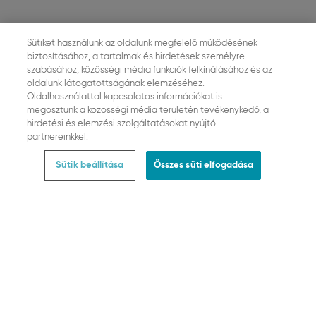
Sütiket használunk az oldalunk megfelelő működésének
biztosításához, a tartalmak és hirdetések személyre
szabásához, közösségi média funkciók felkínálásához és az
oldalunk látogatottságának elemzéséhez.
Oldalhasználattal kapcsolatos információkat is
megosztunk a közösségi média területén tevékenykedő, a
hirdetési és elemzési szolgáltatásokat nyújtó
partnereinkkel.
Sütik beállítása
Összes süti elfogadása
31 termék
Szűrők megjelenítése
Méret
Szín