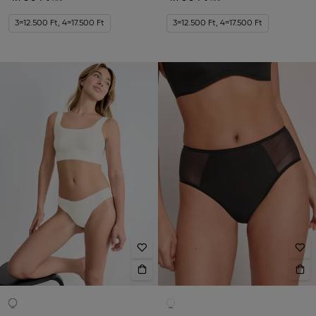
3=12.500 Ft, 4=17.500 Ft
3=12.500 Ft, 4=17.500 Ft