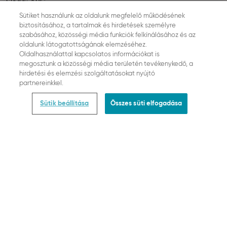
Sloggi ABC
Together we grow
Sütiket használunk az oldalunk megfelelő működésének
Ellenőrizd a rendelés állapotát
biztosításához, a tartalmak és hirdetések személyre
Elállás A Szerződéstől
szabásához, közösségi média funkciók felkínálásához és az
oldalunk látogatottságának elemzéséhez.
Oldalhasználattal kapcsolatos információkat is
megosztunk a közösségi média területén tevékenykedő, a
VÁLLALATI JOGI
hirdetési és elemzési szolgáltatásokat nyújtó
partnereinkkel.
Fizetés
Szállítás
Sütik beállítása
Összes süti elfogadása
Visszatérítési rendszer
Általános szerződési feltételek
Adatvédelmi irányelvek
Impresszum
Sütik beállítása
FIZETÉS