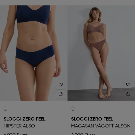
SLOGGI ZERO FEEL
SLOGGI ZERO FEEL
HIPSTER ALSÓ
MAGASAN VÁGOTT ALSÓN