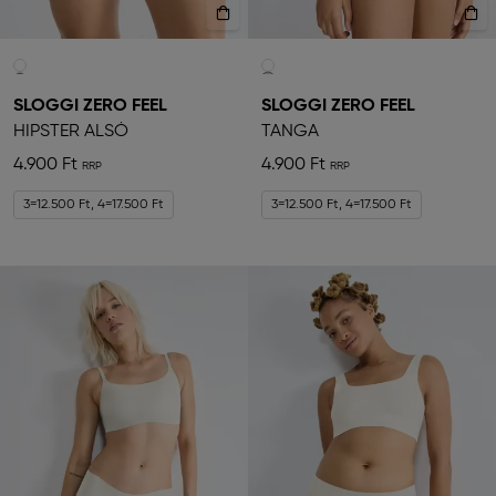
SLOGGI ZERO FEEL
SLOGGI ZERO FEEL
HIPSTER ALSÓ
TANGA
4.900 Ft
4.900 Ft
3=12.500 Ft, 4=17.500 Ft
3=12.500 Ft, 4=17.500 Ft