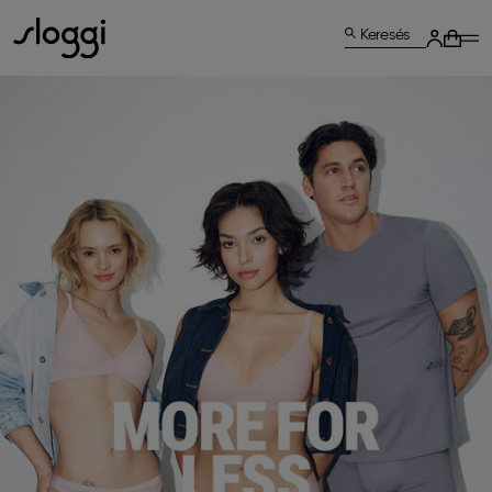
Keresés