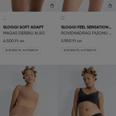
SLOGGI SOFT ADAPT
SLOGGI FEEL SENSATIONAL
MAGAS DEREKÚ ALSÓ
RÖVIDNADRÁG FAZONÚ ALSÓ
4.500 Ft
5.900 Ft
3=12.500 Ft, 4=17.500 Ft
3=12.500 Ft, 4=17.500 Ft