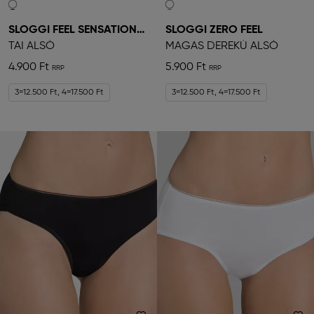
SLOGGI FEEL SENSATIONAL
SLOGGI ZERO FEEL
TAI ALSÓ
MAGAS DEREKÚ ALSÓ
4.900 Ft
5.900 Ft
3=12.500 Ft, 4=17.500 Ft
3=12.500 Ft, 4=17.500 Ft