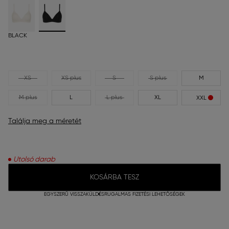
BLACK
XS
XS plus
S
S plus
M
M plus
L
L plus
XL
XXL
Találja meg a méretét
Utolsó darab
KOSÁRBA TESZ
EGYSZERŰ VISSZAKÜLDÉS
RUGALMAS FIZETÉSI LEHETŐSÉGEK