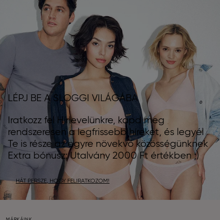
LÉPJ BE A SLOGGI VILÁGÁBA
Iratkozz fel Hírlevelünkre, kapd meg
rendszeresen a legfrissebb híreket, és legyél
Te is része az egyre növekvő közösségünknek
Extra bónusz: Utalvány 2000 Ft értékben ;)
HÁT PERSZE, HOGY FELIRATKOZOM!
MÁRKÁINK