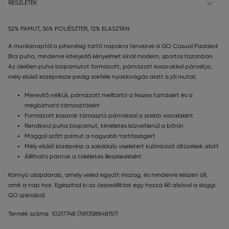
RÉSZLETEK
52% PAMUT, 36% POLIÉSZTER, 12% ELASZTÁN
A munkanaptól a pihenésig tartó napokra tervezve a GO Casual Padded
Bra puha, mindenre kiterjedő kényelmet kínál modern, sportos fazonban.
Az ölelően puha biopamutot formázott, párnázott kosarakkal párosítja,
mély elülső középrésze pedig sokféle nyakkivágás alatt is jól mutat.
Merevítő nélküli, párnázott melltartó a feszes tartásért és a
megbízható támasztásért
Formázott kosarak támasztó párnákkal a szebb vonalakért
Rendkívül puha biopamut, kíméletes közvetlenül a bőrön
Maggal szőtt pamut a nagyobb tartósságért
Mély elülső középrész a sokoldalú viseletért különböző öltözékek alatt
Állítható pántok a tökéletes illeszkedésért
Könnyű alapdarab, amely veled együtt mozog, és mindenre készen áll,
amit a nap hoz. Egészítsd ki az összeállítást egy hozzá illő alsóval a sloggi
GO szériából.
Termék száma: 10217748
(7611358848157)