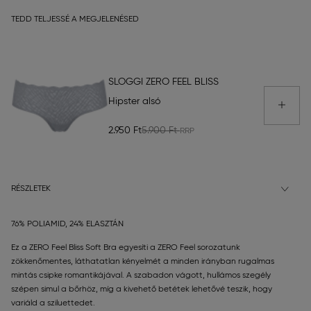
TEDD TELJESSÉ A MEGJELENÉSED
SLOGGI ZERO FEEL BLISS
Hipster alsó
2.950 Ft
5.900 Ft
RÉSZLETEK
76% POLIAMID, 24% ELASZTÁN
Ez a ZERO Feel Bliss Soft Bra egyesíti a ZERO Feel sorozatunk
zökkenőmentes, láthatatlan kényelmét a minden irányban rugalmas
mintás csipke romantikájával. A szabadon vágott, hullámos szegély
szépen simul a bőrhöz, míg a kivehető betétek lehetővé teszik, hogy
variáld a sziluettedet.