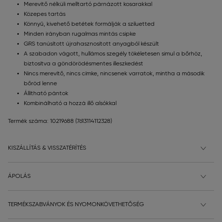
Merevítő nélküli melltartó párnázott kosarakkal
Közepes tartás
Könnyű, kivehető betétek formálják a sziluetted
Minden irányban rugalmas mintás csipke
GRS tanúsított újrahasznosított anyagból készült
A szabadon vágott, hullámos szegély tökéletesen simul a bőrhöz,
biztosítva a göndörödésmentes illeszkedést
Nincs merevítő, nincs címke, nincsenek varratok, mintha a második
bőröd lenne
Állítható pántok
Kombinálható a hozzá illő alsókkal
Termék száma: 10219688
(7613114112328)
KISZÁLLÍTÁS & VISSZATÉRÍTÉS
ÁPOLÁS
TERMÉKSZABVÁNYOK ÉS NYOMONKÖVETHETŐSÉG