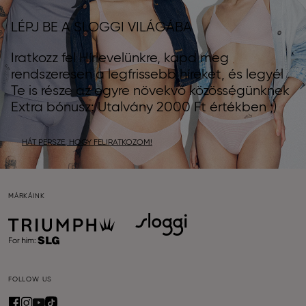
LÉPJ BE A SLOGGI VILÁGÁBA
Iratkozz fel Hírlevelünkre, kapd meg
rendszeresen a legfrissebb híreket, és legyél
Te is része az egyre növekvő közösségünknek
Extra bónusz: Utalvány 2000 Ft értékben ;)
HÁT PERSZE, HOGY FELIRATKOZOM!
MÁRKÁINK
FOLLOW US