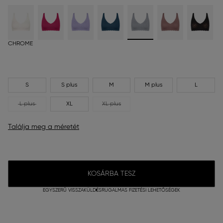
CHROME
S
S plus
M
M plus
L
L plus
XL
XL plus
Találja meg a méretét
KOSÁRBA TESZ
EGYSZERŰ VISSZAKÜLDÉS
RUGALMAS FIZETÉSI LEHETŐSÉGEK