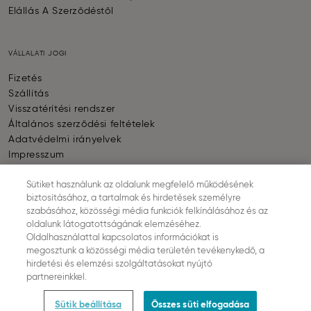
Elállás A Szerződéstől
VÁLLALATI JOGI
Fizetés
Szállítás
Visszatérítési rendszer
Általános szerződési feltételek
Adatvédelmi irányelvek
Impresszum
Sütik beállítása
Sütiket használunk az oldalunk megfelelő működésének
biztosításához, a tartalmak és hirdetések személyre
szabásához, közösségi média funkciók felkínálásához és az
FIZETÉS
oldalunk látogatottságának elemzéséhez.
Oldalhasználattal kapcsolatos információkat is
megosztunk a közösségi média területén tevékenykedő, a
hirdetési és elemzési szolgáltatásokat nyújtó
partnereinkkel.
SZÁLLÍTÁS
Sütik beállítása
Összes süti elfogadása