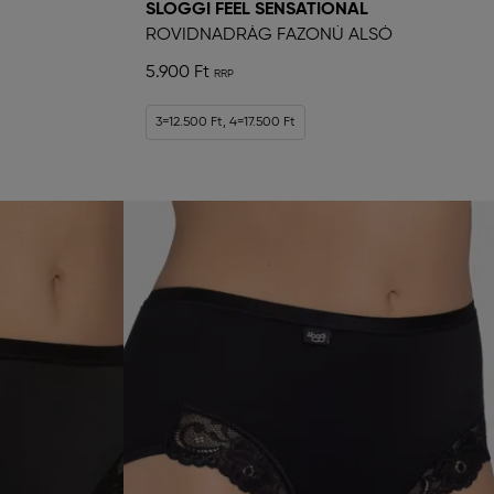
SLOGGI FEEL SENSATIONAL
RÖVIDNADRÁG FAZONÚ ALSÓ
5.900 Ft
3=12.500 Ft, 4=17.500 Ft