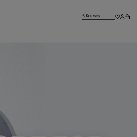
Keresés
E