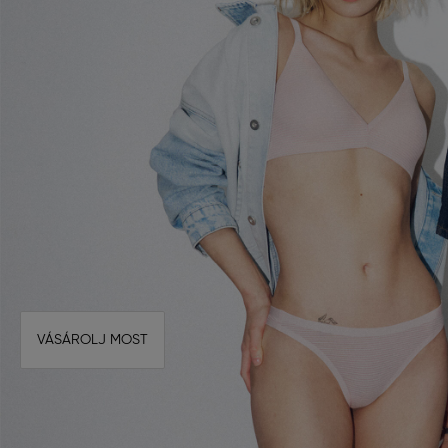
VÁSÁROLJ MOST