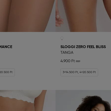
MANCE
SLOGGI ZERO FEEL BLISS
TANGA
4.900 Ft
=20.500 Ft
3=14.500 Ft, 4=20.500 Ft