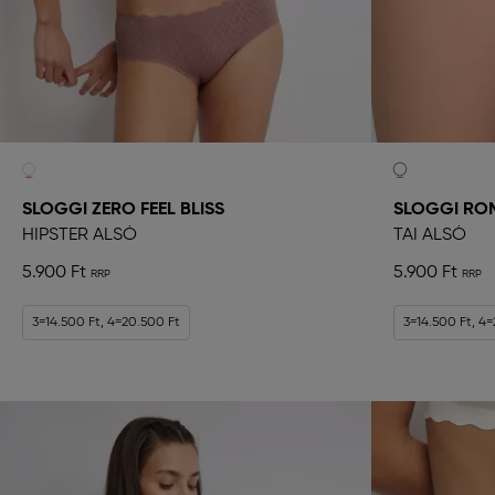
SLOGGI ZERO FEEL BLISS
SLOGGI RO
HIPSTER ALSÓ
TAI ALSÓ
5.900 Ft
5.900 Ft
3=14.500 Ft, 4=20.500 Ft
3=14.500 Ft, 4