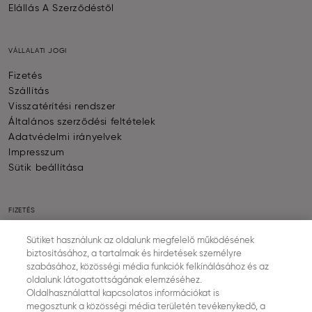
Elállás A Szerződéstől
VÁLLALATI JOGI
Fizetés
Szállítás
Visszatérítési rendszer
Általános szerződési feltételek
Adatvédelmi irányelvek
Impresszum
Sütik beállítása
FIZETÉS
Sütiket használunk az oldalunk megfelelő működésének
biztosításához, a tartalmak és hirdetések személyre
szabásához, közösségi média funkciók felkínálásához és az
oldalunk látogatottságának elemzéséhez.
SZÁLLÍTÁS
Oldalhasználattal kapcsolatos információkat is
megosztunk a közösségi média területén tevékenykedő, a