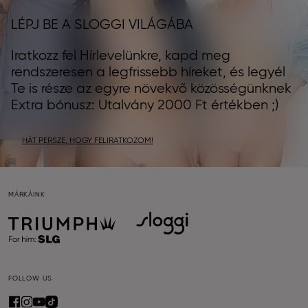
LÉPJ BE A SLOGGI VILÁGÁBA
Iratkozz fel Hírlevelünkre, kapd meg
rendszeresen a legfrissebb híreket, és legyél
Te is része az egyre növekvő közösségünknek
Extra bónusz: Utalvány 2000 Ft értékben ;)
HÁT PERSZE, HOGY FELIRATKOZOM!
MÁRKÁINK
FOLLOW US